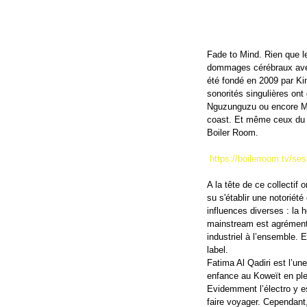
Fade to Mind. Rien que le
dommages cérébraux avec 
été fondé en 2009 par Ki
sonorités singulières ont
Nguzunguzu ou encore Mik
coast. Et même ceux du 
Boiler Room.
https://boilerroom.tv/se
A la tête de ce collectif
su s'établir une notoriét
influences diverses : la 
mainstream est agrémenté
industriel à l’ensemble. 
label.
Fatima Al Qadiri est l’u
enfance au Koweït en plei
Evidemment l’électro y es
faire voyager. Cependant,