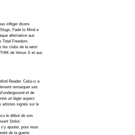
us infliger divers 
 Slugs, Fade to Mind a 
que alternative aux 
e Total Freedom, 
 les clubs de la west 
OTHIK de Venus X et aux 
Mind Reader. Celui-ci a 
cilement remarquer ses 
 d’underground et de 
onne un léger aspect 
 artistes signés sur le 
écu le début de son 
sert Strike'. 
s’y ajouter, pour nous 
reté de la guerre.