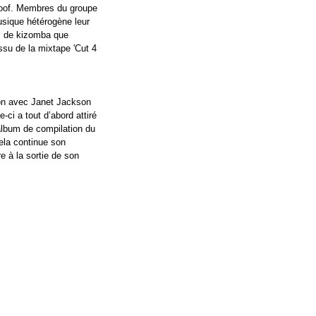
oof. Membres du groupe 
sique hétérogène leur 
es de kizomba que 
ssu de la mixtape 'Cut 4 
son avec Janet Jackson 
e-ci a tout d’abord attiré 
’album de compilation du 
ela continue son 
 à la sortie de son 