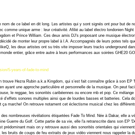
 nom de ce label en dit long. Les artistes qui y sont signés ont pour but de no
comme unique arme : leur créativité. Afilié au label électro londonien Night
ngdom et Prince William. Ces deux amis DJ's proposant une musique électroni
 décidé de monter leur propre label à l.A. Accompagnés de leurs potes tels qu
eQ, les deux artistes ont su très vite imposer leurs tracks underground dans
monde entier, grâce entre autre à leurs performances aux soirées GHE20 G
ssion/5-years-of-fade-to-mind
 on trouve Hezra Rubin a.k.a Kingdom, qui s’est fait connaître grâce à son EP '
é en ayant une approche particulière et personnelle de la musique. On peut fa
house, le reggae, les sonorités caribéennes ou encore rnb et pop. Ce mélange
 d’effets sonores multiples ainsi que de lourdes basses et batteries. Cela d
Et ça marche! On retrouve notament cet éclectisme musical chez les différents
ne des nombreuses révélations étiquetées Fade To Mind. Née à Dakar, elle a v
ne Guerre du Golf. Cette partie de sa vie, elle l'a retranscrite dans son EP 'De
t prédominant mais on y retrouve aussi des sonorités orientales qui viennent 
 les bruits de coups de feu extraits de jeux vidéo viennent nous rappeler la du