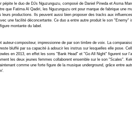
ur pépite le duo de DJs Nguzunguzu, composé de Daniel Pineda et Asma Mar
re que Fatima Al Qadiri, les Nguzunguzu ont pour marque de fabrique une mu
s leurs productions. Ils peuvent aussi bien proposer des tracks aux influenc
 avec une facilité déconcertante. Ce duo a entre autre produit le son "Enemy" i
a figure montante du label.
et auteur-compositeur, impressionne de par son timbre de voix. La comparai
 reste bluffé par sa capacité à adoucir les instrus sur lesquelles elle pose. Cell
owles en 2013, en effet les sons "Bank Head" et "Go All Night" figurent sur l
ment les deux jeunes femmes collaborent ensemble sur le son "Scales". Kel
intenant comme une forte figure de la musique underground, grâce entre autre
n'.